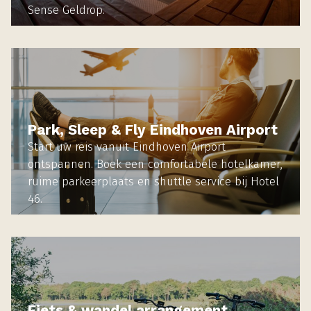
Sense Geldrop.
MEER INFORMATIE
Park, Sleep & Fly Eindhoven Airport
Start uw reis vanuit Eindhoven Airport
ontspannen. Boek een comfortabele hotelkamer,
ruime parkeerplaats en shuttle service bij Hotel
46.
MEER INFORMATIE
Fiets & wandel arrangement