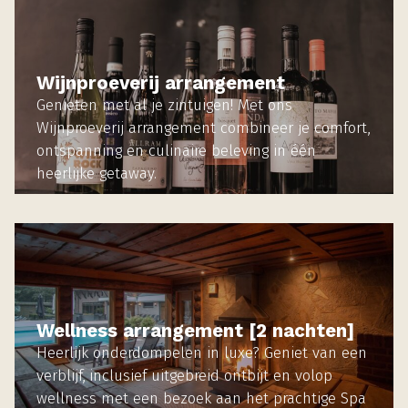
Wijnproeverij arrangement
Genieten met al je zintuigen! Met ons
Wijnproeverij arrangement combineer je comfort,
ontspanning en culinaire beleving in één
heerlijke getaway.
MEER INFORMATIE
Wellness arrangement [2 nachten]
Heerlijk onderdompelen in luxe? Geniet van een
verblijf, inclusief uitgebreid ontbijt en volop
wellness met een bezoek aan het prachtige Spa