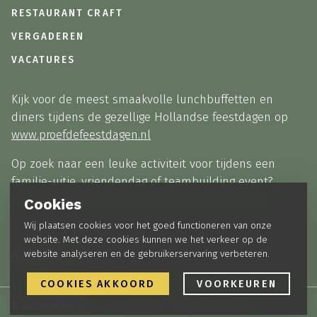
RESTAURANT CRAFT
VERGADEREN
VACATURES
Kijk voor de meest smaakvolle lunchbuffetten en
diners tijdens de gezellige Hollandse feestdagen op
www.proefdefeestdagen.nl
Op zoek naar een leuke activiteit voor tijdens een
familie-uitje, vriendendag of teambuilding event?
Via
partyplanner.nl
vindt je alle opties bij elkaar!
Cookies
Wij plaatsen cookies voor het goed functioneren van onze
website. Met deze cookies kunnen we het verkeer op de
website analyseren en de gebruikerservaring verbeteren.
Huisregels
COOKIES AKKOORD
VOORKEUREN
© 2026 Hotel 46
Privacybeleid
Cookievoorkeuren