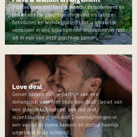
Profiteer van ons Fiets & wandel arrangement en
geniet van de prachtige omgeving en talloze
fietsroutes en wandelroutes! Laat u smakelijk
verrassen in ons bijbehorende restaurant en rust
uit in een van onze prachtige kamers.
MEER INFORMATIE
Love deal
Geniet samen met je partner van een
romantisch uitje met onze love deal! Geniet van
een glaasje bubbels op bed dat met
rozenblaadjes is versierd! 2 overnachtingen in
een van onze ruime kamers en ontbijt heerlijk
uitgebreid in de ochtend...