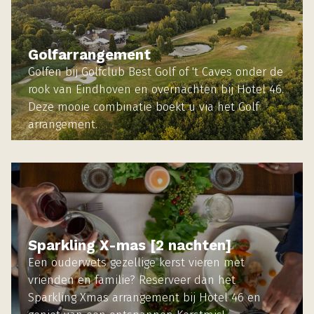
Golfarrangement
Golfen bij Golfclub Best Golf of 't Caves onder de
rook van Eindhoven en overnachten bij Hotel 46.
Deze mooie combinatie boekt u via het Golf
arrangement.
MEER INFORMATIE
Sparkling X-mas [2 nachten]
Een ouderwets gezellige kerst vieren met
vrienden en familie? Reserveer dan het
Sparkling Xmas arrangement bij Hotel 46 en