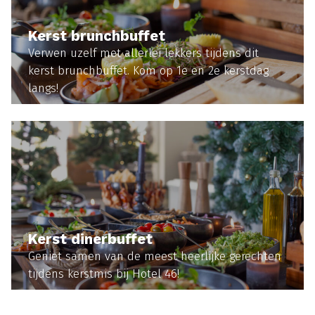
Kerst brunchbuffet
Verwen uzelf met allerlei lekkers tijdens dit
kerst brunchbuffet. Kom op 1e en 2e kerstdag
langs!
MEER INFORMATIE
Kerst dinerbuffet
Geniet samen van de meest heerlijke gerechten
tijdens kerstmis bij Hotel 46!
MEER INFORMATIE