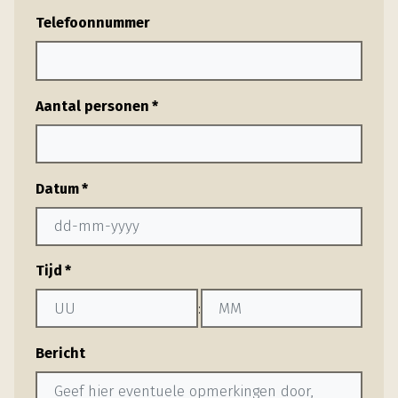
Telefoonnummer
Aantal personen
*
Datum
*
DD
Tijd
*
dash
MM
:
dash
Uren
Minuten
JJJJ
Bericht