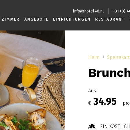
info@hotel46.nl
+31 (0) 
ZIMMER
ANGEBOTE
EINRICHTUNGEN
RESTAURANT
Heim
Speisekar
Brunch
Aus
34.95
€
pro
EIN KÖSTLIC