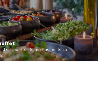
buffet
m die schönsten Genussmomente zu
6!
NEN