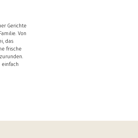
ner Gerichte
Familie. Von
i, das
ne frische
bzurunden.
 einfach